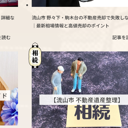
｜詳細な
流山市 野々下・駒木台の不動産売却で失敗し
｜最新相場情報と高値売却のポイント
を読む
記事を
イド
【流山市 不動産遺産整理】