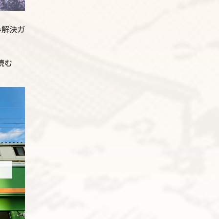
み解決ガ
読む