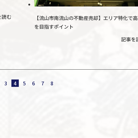
を読む
【流山市南流山の不動産売却】エリア特化で高
を目指すポイント
記事を
3
4
5
6
7
8