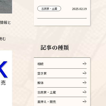
2025.02.19
古民家・土蔵
情報と
読む
記事の種類
相続
空き家
産売
解体
古民家・土蔵
差押え・競売