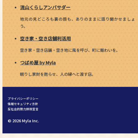
流山くらしアンバサダー
地元の見どころも裏の顔も、ありのままに語り聞かせましょ
う。
空き家・空き店舗利活用
空き家・空き店舗・空き地に風を呼び、町に賑わいを。
つばめ屋 by Myla
眠りし家財を甦らせ、人の縁へと渡す店。
プライバシーポリシー
情報セキュリティ方針
反社会的勢力排除宣言
© 2026 Myla Inc.