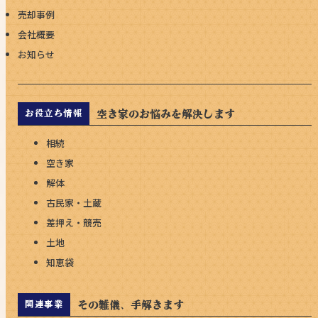
売却事例
会社概要
お知らせ
空き家のお悩みを解決します
お役立ち情報
相続
空き家
解体
古民家・土蔵
差押え・競売
土地
知恵袋
その難儀、手解きます
関連事業