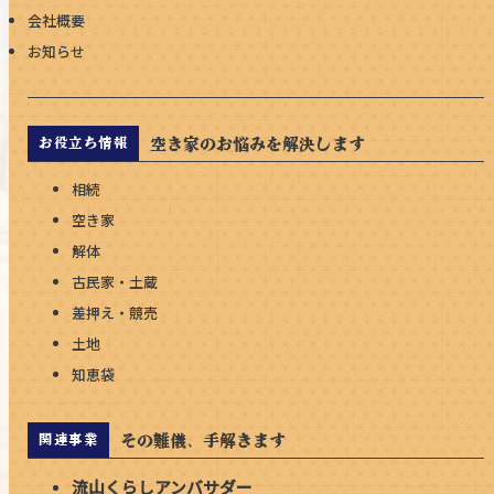
会社概要
お知らせ
空き家のお悩みを解決します
お役立ち情報
相続
空き家
解体
古民家・土蔵
差押え・競売
土地
知恵袋
その難儀、手解きます
関連事業
流山くらしアンバサダー