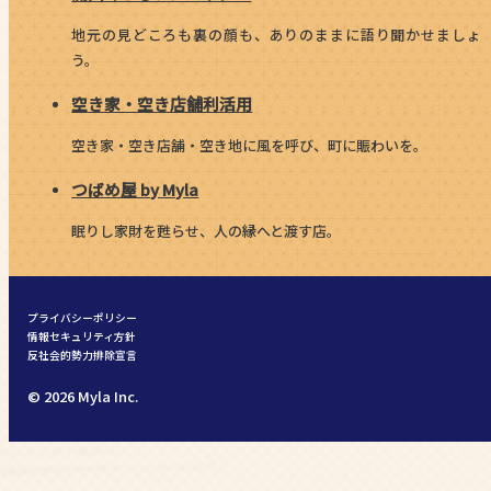
地元の見どころも裏の顔も、ありのままに語り聞かせましょ
う。
空き家・空き店舗利活用
空き家・空き店舗・空き地に風を呼び、町に賑わいを。
つばめ屋 by Myla
眠りし家財を甦らせ、人の縁へと渡す店。
プライバシーポリシー
情報セキュリティ方針
反社会的勢力排除宣言
© 2026 Myla Inc.