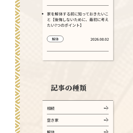
家を解体する前に知っておきたいこ
と【後悔しないために、最初に考え
たい7つのポイント】
2026.08.02
解体
記事の種類
相続
空き家
解体