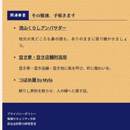
その難儀、手解きます
関連事業
流山くらしアンバサダー
地元の見どころも裏の顔も、ありのままに語り聞かせましょ
う。
空き家・空き店舗利活用
空き家・空き店舗・空き地に風を呼び、町に賑わいを。
つばめ屋 by Myla
眠りし家財を甦らせ、人の縁へと渡す店。
プライバシーポリシー
情報セキュリティ方針
反社会的勢力排除宣言