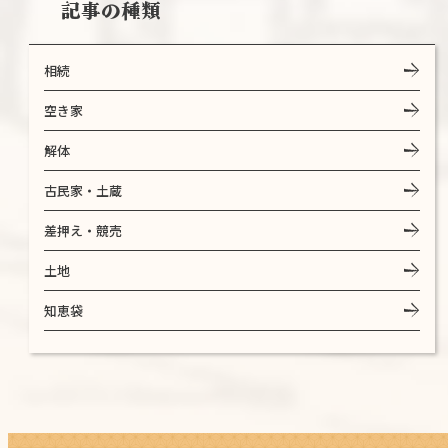
記事の種類
相続
空き家
解体
古民家・土蔵
差押え・競売
土地
知恵袋