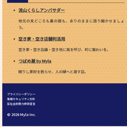
流山くらしアンバサダー
地元の見どころも裏の顔も、ありのままに語り聞かせましょ
う。
空き家・空き店舗利活用
空き家・空き店舗・空き地に風を呼び、町に賑わいを。
つばめ屋 by Myla
眠りし家財を甦らせ、人の縁へと渡す店。
プライバシーポリシー
情報セキュリティ方針
反社会的勢力排除宣言
© 2026 Myla Inc.