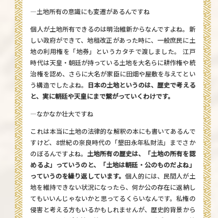
—土地所有の意識にも変遷があるんですね
個人が土地所有できるのは明治維新からなんですよね。新
しい政府ができて、地租改正があった時に、一般庶民に土
地の利用権を「地券」というカタチで渡しました。 江戸
時代は天皇・朝廷が持っている土地を大名らに耕作権や統
治権を認め、さらに大名が家臣に田畑や屋敷を与えてとい
う構造でしたよね。
日本の土地というのは、歴史で考える
と、実に朝廷や天皇にまで繋がっていくわけです。
—なかなか壮大ですね
これは本当に土地の法律的な解釈の本にも書いてあるんで
すけど、8世紀の奈良時代の「墾田永年私財法」までさか
のぼるんですよね。
土地所有の歴史は、「土地の所有を認
めるよ」っていうのと、「土地は朝廷・公のものだよね」
っていうのを繰り返しています。
個人的には、民間人が土
地を維持できない状況になったら、何か公の存在に返納し
てもいいんじゃないかと思ってるくらいなんです。私権の
侵害と考える方もいるかもしれませんが、歴史的背景から