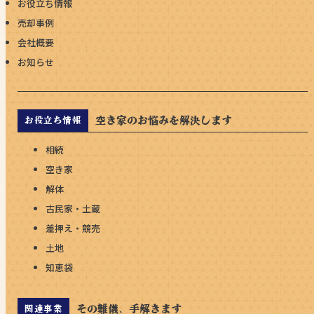
お役立ち情報
売却事例
会社概要
お知らせ
空き家のお悩みを解決します
お役立ち情報
相続
空き家
解体
古民家・土蔵
差押え・競売
土地
知恵袋
その難儀、手解きます
関連事業