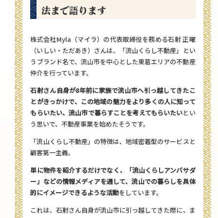
法まで語ります
株式会社Myla（マイラ）の代表取締役を務める石射 正曜
（いしい・ただあき）さんは、「流山くらし不動産」とい
うブランド名で、流山市を中心とした東葛エリアの不動産
仲介を行っています。
石射さん自身が8年前に家族で流山市へ引っ越してきたこ
とがきっかけで、この地域の魅力をより多くの人に知って
もらいたい、流山市で暮らすことを考えてもらいたい
とい
う思いで、不動産事業を始めたそうです。
「流山くらし不動産」の特徴は、地域密着型のサービスと
顧客第一主義。
単に物件を紹介するだけでなく、「流山くらしアンバサダ
ー」などの情報メディアを通して、流山での暮らしを具体
的にイメージできるような活動
をしています。
これは、石射さん自身が流山市に引っ越してきた際に、ま