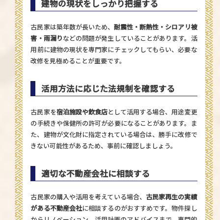
建物の現状をしっかり把握する
古民家は築年数が長いため、
耐震性・断熱性・シロアリ被
害・雨漏り
などの問題が発生していることがあります。活
用前に建物の現状を専門家にチェックしてもらい、必要な
改修を見極めることが重要です。
活用方法に応じた法規制を確認する
古民家を
宿泊施設や飲食店
として活用する場合、用途変更
の手続きや保健所の許可が必要になることがあります。ま
た、建物が文化財に指定されている場合は、勝手に改修で
きない可能性があるため、事前に確認しましょう。
適切な不動産会社に相談する
古民家の購入や活用を考えている場合、
古民家再生の実績
がある不動産会社
に相談するのがおすすめです。物件探し
からリノベーション、活用計画のアドバイスまで、専門的