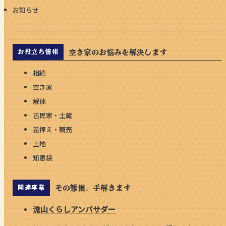
お知らせ
空き家のお悩みを解決します
お役立ち情報
相続
空き家
解体
古民家・土蔵
差押え・競売
土地
知恵袋
その難儀、手解きます
関連事業
流山くらしアンバサダー