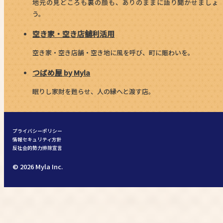
地元の見どころも裏の顔も、ありのままに語り聞かせましょ
う。
空き家・空き店舗利活用
空き家・空き店舗・空き地に風を呼び、町に賑わいを。
つばめ屋 by Myla
眠りし家財を甦らせ、人の縁へと渡す店。
プライバシーポリシー
情報セキュリティ方針
反社会的勢力排除宣言
© 2026 Myla Inc.