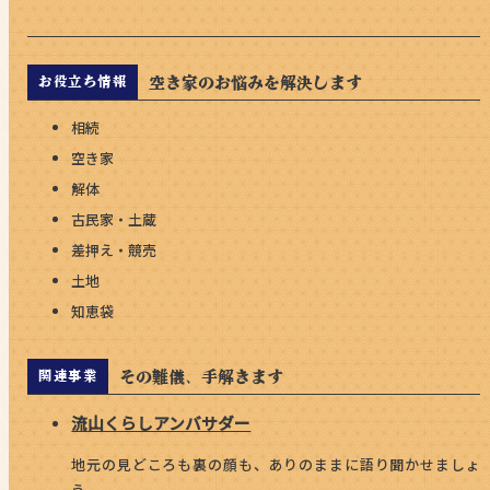
空き家のお悩みを解決します
お役立ち情報
相続
空き家
解体
古民家・土蔵
差押え・競売
土地
知恵袋
その難儀、手解きます
関連事業
流山くらしアンバサダー
地元の見どころも裏の顔も、ありのままに語り聞かせましょ
う。