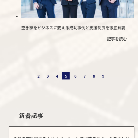
空き家をビジネスに変える成功事例と支援制度を徹底解説
記事を読む
2
3
4
5
6
7
8
9
新着記事