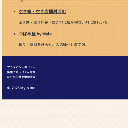
空き家・空き店舗利活用
空き家・空き店舗・空き地に風を呼び、町に賑わいを。
つばめ屋 by Myla
眠りし家財を甦らせ、人の縁へと渡す店。
プライバシーポリシー
情報セキュリティ方針
反社会的勢力排除宣言
© 2026 Myla Inc.