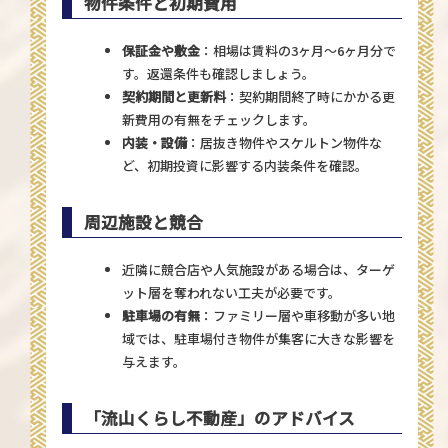
物件条件と初期費用
保証金や敷金
：相場は賃料の3ヶ月〜6ヶ月分で
す。返還条件も確認しましょう。
契約期間と更新料
：契約期間終了時にかかる更
新費用の有無をチェックします。
内装・設備
：居抜き物件やスケルトン物件な
ど、初期投資に影響する内装条件を確認。
周辺施設と競合
近隣に競合店や人気施設がある場合は、ターゲ
ット層を奪われない工夫が必要です。
駐車場の有無
：ファミリー層や車移動が多い地
域では、駐車場付き物件が集客に大きな影響を
与えます。
「流山くらし不動産」のアドバイス