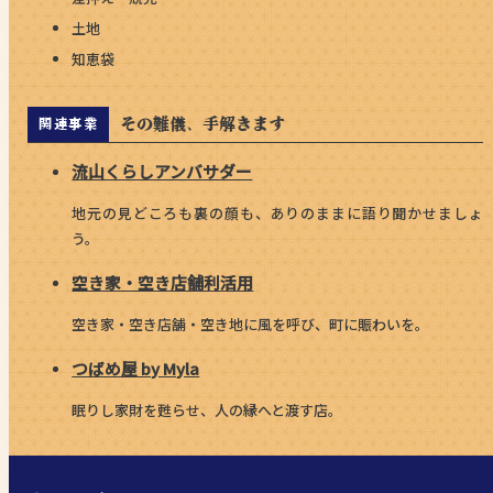
土地
知恵袋
その難儀、手解きます
関連事業
流山くらしアンバサダー
地元の見どころも裏の顔も、ありのままに語り聞かせましょ
う。
空き家・空き店舗利活用
空き家・空き店舗・空き地に風を呼び、町に賑わいを。
つばめ屋 by Myla
眠りし家財を甦らせ、人の縁へと渡す店。