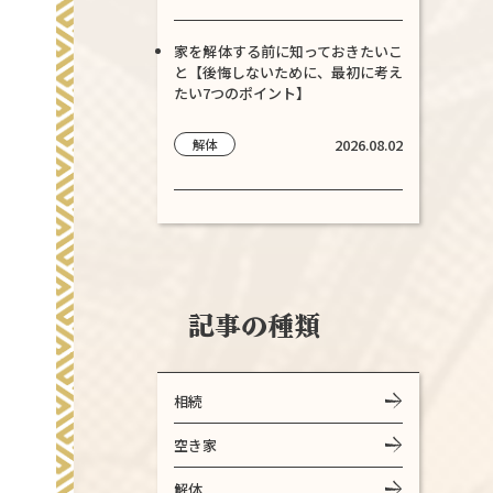
家を解体する前に知っておきたいこ
と【後悔しないために、最初に考え
たい7つのポイント】
2026.08.02
解体
記事の種類
相続
空き家
解体