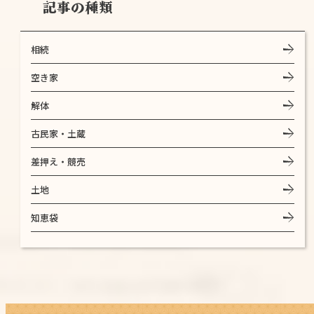
記事の種類
相続
空き家
解体
古民家・土蔵
差押え・競売
土地
知恵袋