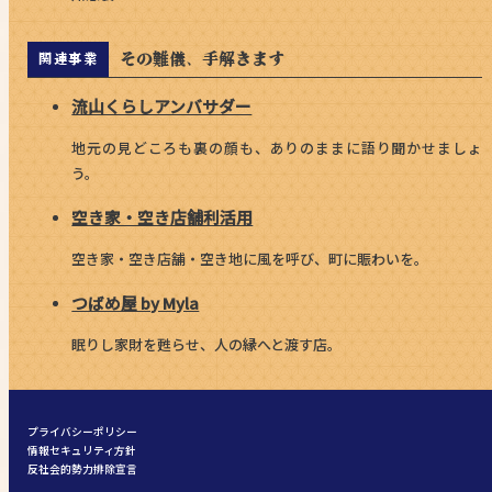
その難儀、手解きます
関連事業
流山くらしアンバサダー
地元の見どころも裏の顔も、ありのままに語り聞かせましょ
う。
空き家・空き店舗利活用
空き家・空き店舗・空き地に風を呼び、町に賑わいを。
つばめ屋 by Myla
眠りし家財を甦らせ、人の縁へと渡す店。
プライバシーポリシー
情報セキュリティ方針
反社会的勢力排除宣言