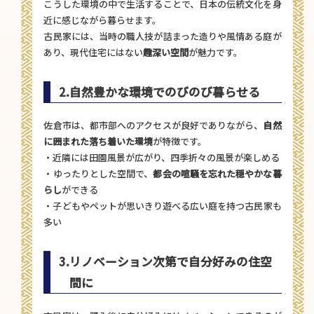
こうした環境の中で生活することで、日本の伝統文化を身
近に感じながら暮らせます。
古民家には、当時の職人技が詰まった造りや風情ある庭が
あり、現代住宅にはない
趣深い空間
が魅力です。
2.
自然豊かな環境でのびのび暮らせる
佐倉市は、都市部へのアクセスが良好でありながら、
自然
に囲まれた落ち着いた環境
が特徴です。
・近隣には田園風景が広がり、四季折々の風景が楽しめる
・ゆったりとした空間で、
都会の喧騒を忘れた穏やかな暮
らし
ができる
・子どもやペットが思いきり遊べる広い庭を持つ古民家も
多い
3.
リノベーション次第で自分好みの住空
間に