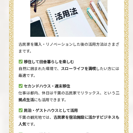
古民家を購入・リノベーションした後の活用方法はさまざ
まです。
移住して田舎暮らしを楽しむ
自然に囲まれた環境で、
スローライフを満喫
したい方には
最適です。
セカンドハウス・週末移住
仕事は都内、休日は千葉の古民家でリラックス、という
二
拠点生活
にも活用できます。
民泊・ゲストハウスとして活用
千葉の観光地では、
古民家を宿泊施設に活かすビジネスも
人気
です。