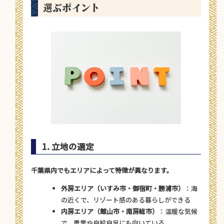
選ぶポイント
1. 立地の選定
千葉県内でもエリアによって特徴が異なります。
外房エリア（いすみ市・御宿町・勝浦市）
：海
の近くで、リゾート感のある暮らしができる
内房エリア（館山市・南房総市）
：温暖な気候
で、農業や自給自足にも向いている