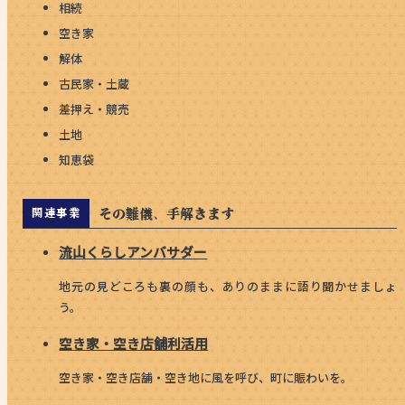
相続
空き家
解体
古民家・土蔵
差押え・競売
土地
知恵袋
その難儀、手解きます
関連事業
流山くらしアンバサダー
地元の見どころも裏の顔も、ありのままに語り聞かせましょ
う。
空き家・空き店舗利活用
空き家・空き店舗・空き地に風を呼び、町に賑わいを。