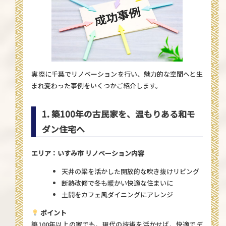
実際に千葉でリノベーションを行い、魅力的な空間へと生
まれ変わった事例をいくつかご紹介します。
1. 築100年の古民家を、温もりある和モ
ダン住宅へ
エリア：いすみ市
リノベーション内容
天井の梁を活かした開放的な吹き抜けリビング
断熱改修で冬も暖かい快適な住まいに
土間をカフェ風ダイニングにアレンジ
ポイント
築100年以上の家でも、現代の技術を活かせば、快適でデ