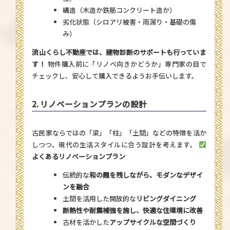
構造（木造か鉄筋コンクリート造か）
劣化状態（シロアリ被害・雨漏り・基礎の傷
み）
流山くらし不動産
では、建物診断のサポートも行っていま
す！
物件購入前に「リノベ向きかどうか」専門家の目で
チェックし、安心して購入できるようお手伝いします。
2. リノベーションプランの設計
古民家ならではの「梁」「柱」「土間」などの特徴を活か
しつつ、現代の生活スタイルに合う設計を考えます。
よくあるリノベーションプラン
伝統的な
和の趣を残しながら、モダンなデザイ
ンを融合
土間を活用した開放的な
リビングダイニング
断熱性や耐震補強を施し、快適な住環境に改善
古材を活かした
アップサイクルな空間づくり