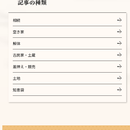
記事の種類
相続
空き家
解体
古民家・土蔵
差押え・競売
土地
知恵袋