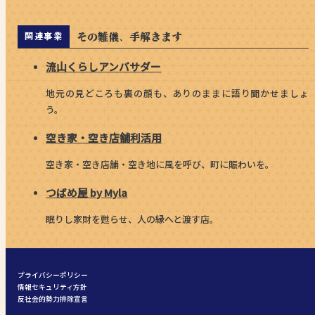
その難儀、手解きます
関連事業
流山くらしアンバサダー
地元の見どころも裏の顔も、ありのままに語り聞かせましょ
う。
空き家・空き店舗利活用
空き家・空き店舗・空き地に風を呼び、町に賑わいを。
つばめ屋 by Myla
眠りし家財を甦らせ、人の縁へと渡す店。
プライバシーポリシー
情報セキュリティ方針
反社会的勢力排除宣言