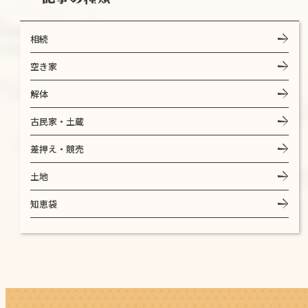
相続
空き家
解体
古民家・土蔵
差押え・競売
土地
知恵袋