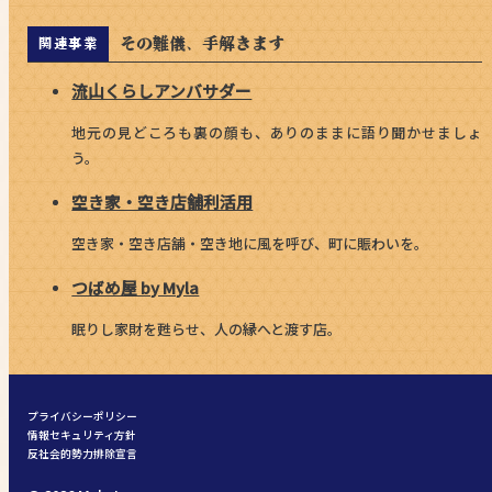
その難儀、手解きます
関連事業
流山くらしアンバサダー
地元の見どころも裏の顔も、ありのままに語り聞かせましょ
う。
空き家・空き店舗利活用
空き家・空き店舗・空き地に風を呼び、町に賑わいを。
つばめ屋 by Myla
眠りし家財を甦らせ、人の縁へと渡す店。
プライバシーポリシー
情報セキュリティ方針
反社会的勢力排除宣言