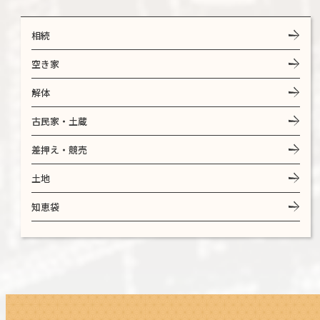
相続
空き家
解体
古民家・土蔵
差押え・競売
土地
知恵袋