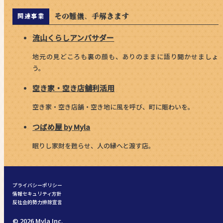
その難儀、手解きます
関連事業
流山くらしアンバサダー
地元の見どころも裏の顔も、ありのままに語り聞かせましょ
う。
空き家・空き店舗利活用
空き家・空き店舗・空き地に風を呼び、町に賑わいを。
つばめ屋 by Myla
眠りし家財を甦らせ、人の縁へと渡す店。
プライバシーポリシー
情報セキュリティ方針
反社会的勢力排除宣言
© 2026 Myla Inc.