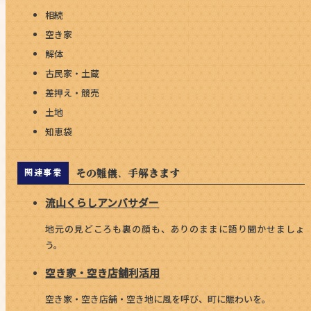
相続
空き家
解体
古民家・土蔵
差押え・競売
土地
知恵袋
その難儀、手解きます
関連事業
流山くらしアンバサダー
地元の見どころも裏の顔も、ありのままに語り聞かせましょ
う。
空き家・空き店舗利活用
空き家・空き店舗・空き地に風を呼び、町に賑わいを。