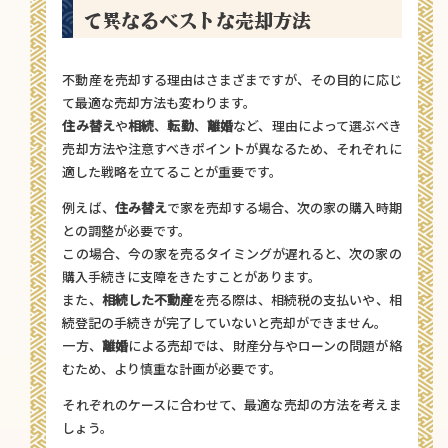
て異なるベストな売却方法
不動産を売却する理由はさまざまですが、その目的に応じ
て最適な売却方法も変わります。
住み替え
や
相続
、
転勤
、
離婚
など、理由によって選ぶべき
売却方法や注意すべきポイントが異なるため、それぞれに
適した戦略を立てることが重要です。
例えば、
住み替え
で家を売却する場合、次の家の購入時期
との調整が必要です。
この場合、今の家を売るタイミングが遅れると、次の家の
購入手続きに支障をきたすことがあります。
また、
相続した不動産
を売る際は、相続税の支払いや、相
続登記の手続きが完了していないと売却ができません。
一方、
離婚
による売却では、財産分与やローンの問題が絡
むため、より慎重な計画が必要です。
それぞれのケースに合わせて、最適な売却の方法を考えま
しょう。