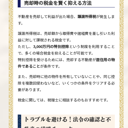
売却時の税金を賢く抑える方法
不動産を売却して利益が出た場合、
譲渡所得税
が発生しま
す。
譲渡所得税は、売却額から取得費や諸経費を差し引いた利
益に対して課税される税金です。
ただし、
3,000万円の特別控除
という制度を利用すること
で、多くの場合税金を抑えることが可能です。
特別控除を受けるためには、売却する不動産が
居住用の物
件であること
が条件です。
また、売却時に他の物件を所有していないことや、同じ控
除を複数回使わないなど、いくつかの条件をクリアする必
要があります。
税金に関しては、税理士に相談するのもおすすめです。
トラブルを避ける！法令の確認と不